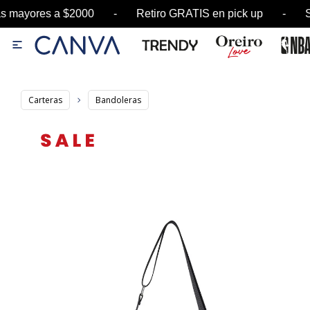
ayores a $2000 - Retiro GRATIS en pick up - SA

Carteras
Bandoleras