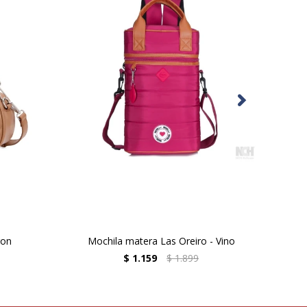
ron
Mochila matera Las Oreiro - Vino
Moc
$
1.159
$
1.899