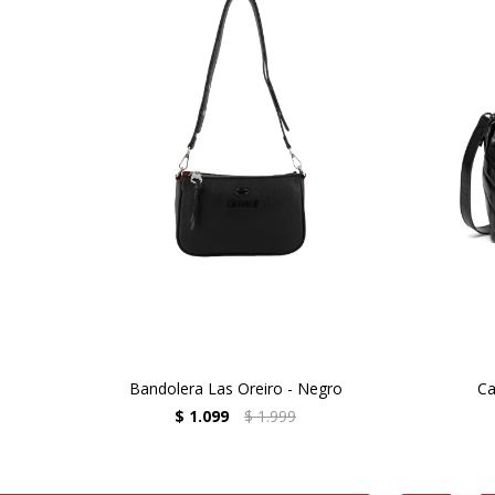
Bandolera Las Oreiro - Negro
Ca
$
1.099
$
1.999