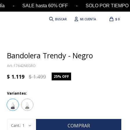
 día - SALE hasta 60% OFF - SOLO POR TIEMPO LI
$
0
Bandolera Trendy - Negro
17642NEGRO
$
1.119
$
1.499
25
Variantes:
COMPRAR
1