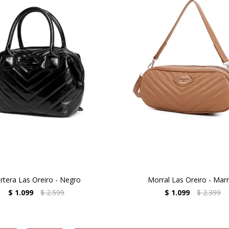
rtera Las Oreiro - Negro
Morral Las Oreiro - Mar
$
1.099
$
2.599
$
1.099
$
2.399