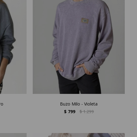
ro
Buzo Milo - Violeta
$
799
$
1.299