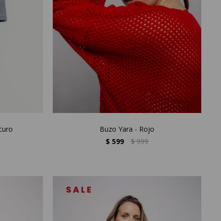
curo
Buzo Yara - Rojo
$
599
$
999