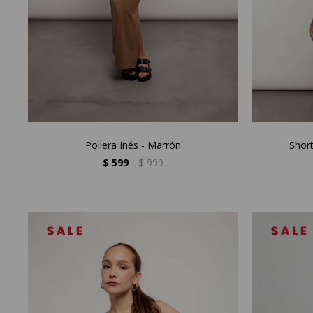
Pollera Inés - Marrón
Shor
$
599
$
999