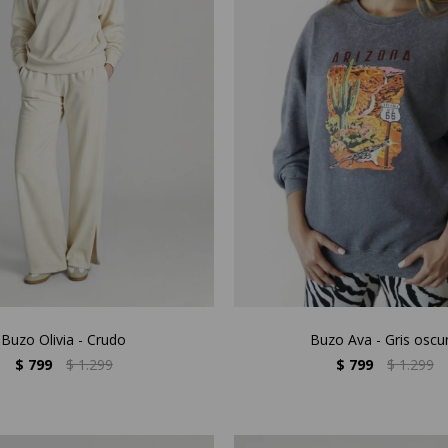
Buzo Olivia - Crudo
Buzo Ava - Gris oscu
$
799
$
1.299
$
799
$
1.299