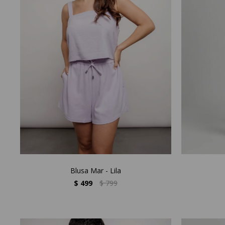
Blusa Mar - Lila
$
499
$
799