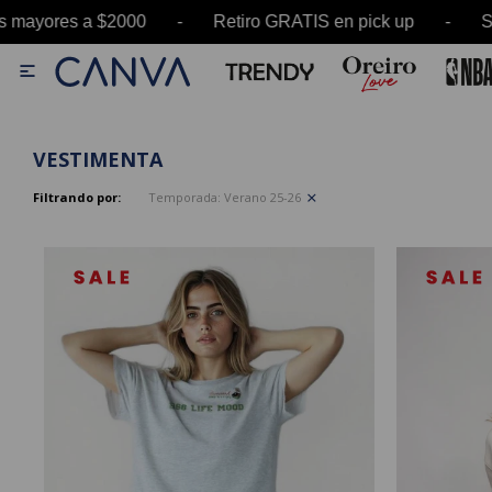
000 - Retiro GRATIS en pick up - SALE hasta 60

VESTIMENTA
Filtrando por:
Temporada:
Verano 25-26