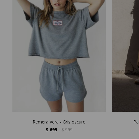
Remera Vera - Gris oscuro
Pa
$
699
$
999