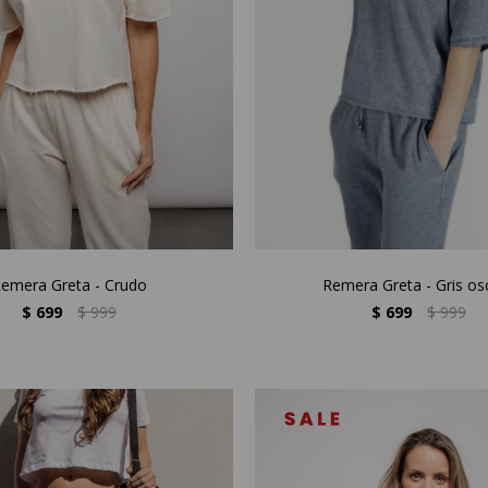
emera Greta - Crudo
Remera Greta - Gris os
$
699
$
999
$
699
$
999