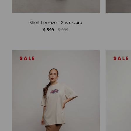
Short Lorenzo - Gris oscuro
$
599
$
999