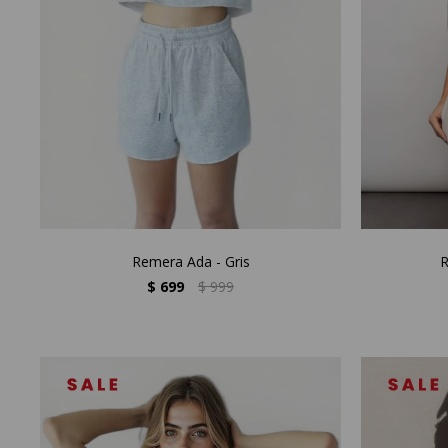
Remera Ada - Gris
R
$
699
$
999