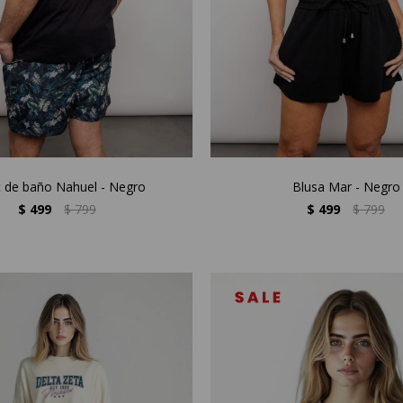
t de baño Nahuel - Negro
Blusa Mar - Negro
$
499
$
799
$
499
$
799