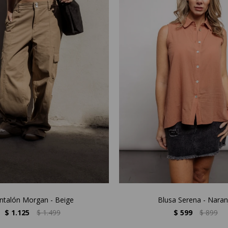
ntalón Morgan - Beige
Blusa Serena - Naran
$
1.125
$
1.499
$
599
$
899