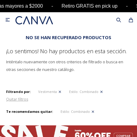
pras mayores a $2000 - Retiro GRATIS en pick u

NO SE HAN RECUPERADO PRODUCTOS
¡Lo sentimos! No hay productos en esta sección.
Inténtalo nuevamente con otros criterios de filtrado o busca en
otras secciones de nuestro catálogo.
Filtrando por:
Vestimenta
Estilo:
Combinado
Quitar filtros
Te recomendamos quitar:
Estilo:
Combinado