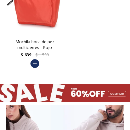
Mochila boca de pez
multicierres - Rojo
$
639
$
1.599
add