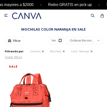
pras mayores a $2000 - Retiro GRATIS en pick u

MOCHILAS COLOR NARANJA EN SALE
Ver
Recomendados
Filtrando por:
Carteras
Mochilas
Color:
Naranja
Quitar filtros