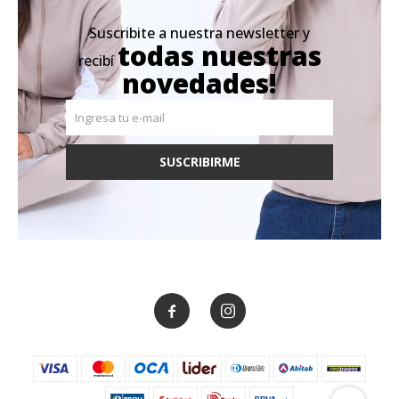
Suscribite a nuestra newsletter y
todas nuestras
recibí
novedades!
SUSCRIBIRME

