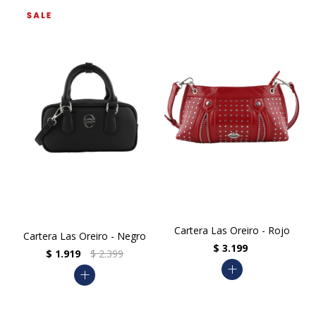
Cartera Las Oreiro - Rojo
Cartera Las Oreiro - Negro
$
3.199
$
1.919
$
2.399
add
add