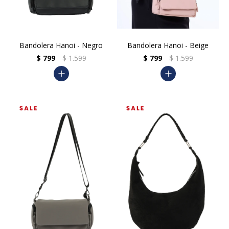
Bandolera Hanoi - Negro
Bandolera Hanoi - Beige
$
799
$
1.599
$
799
$
1.599
add
add