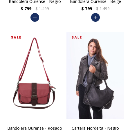
Bandolera Ourense - Negro
Bandolera Ourense - Beige
$
799
$
1.499
$
799
$
1.499
add
add
Bandolera Ourense - Rosado
Cartera Nordelta - Negro