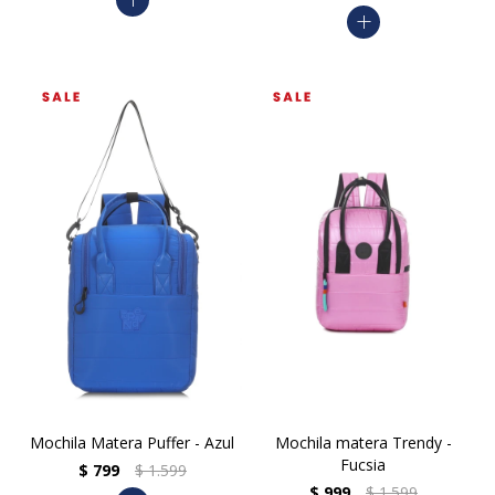
add
Mochila Matera Puffer - Azul
Mochila matera Trendy -
Fucsia
$
799
$
1.599
$
999
$
1.599