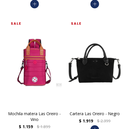
add
add
Mochila matera Las Oreiro -
Cartera Las Oreiro - Negro
Vino
$
1.919
$
2.399
$
1.159
$
1.899