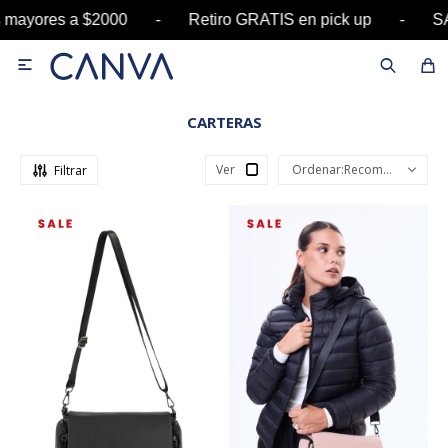
a $2000 - Retiro GRATIS en pick up - SALE hast

CARTERAS
Ver
Recomendados