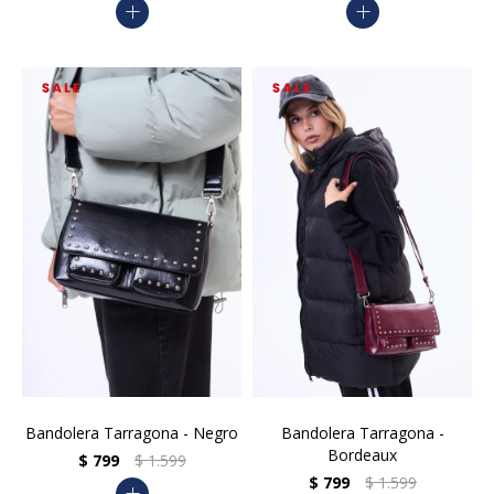
add
add
Bandolera Tarragona - Negro
Bandolera Tarragona -
Bordeaux
$
799
$
1.599
$
799
$
1.599
add