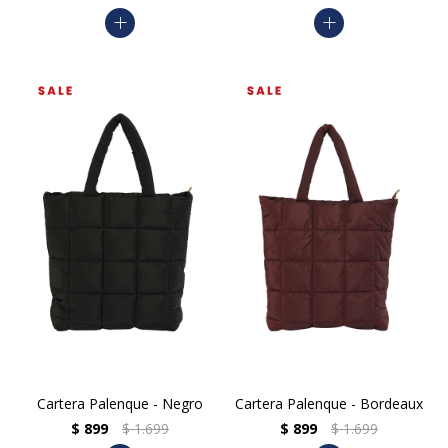
add
add
Cartera Palenque - Negro
Cartera Palenque - Bordeaux
$
899
$
1.699
$
899
$
1.699