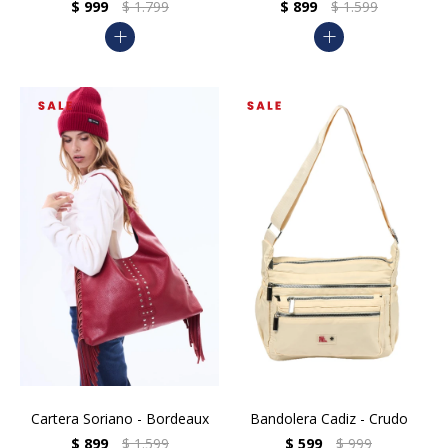
$
999
$
1.799
$
899
$
1.599
add
add
Cartera Soriano - Bordeaux
Bandolera Cadiz - Crudo
$
899
$
1.599
$
599
$
999