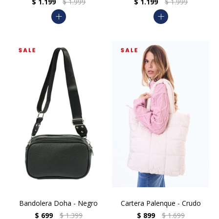
$
1.199
$
1.999
$
1.199
$
1.999
add
add
Bandolera Doha - Negro
Cartera Palenque - Crudo
$
699
$
1.399
$
899
$
1.699