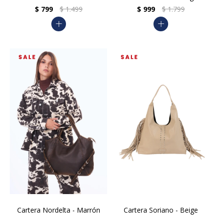
$
799
$
1.499
$
999
$
1.799
add
add
Cartera Nordelta - Marrón
Cartera Soriano - Beige