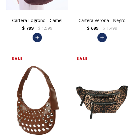
Cartera Logroño - Camel
Cartera Verona - Negro
$
799
$
1.599
$
699
$
1.499
add
add