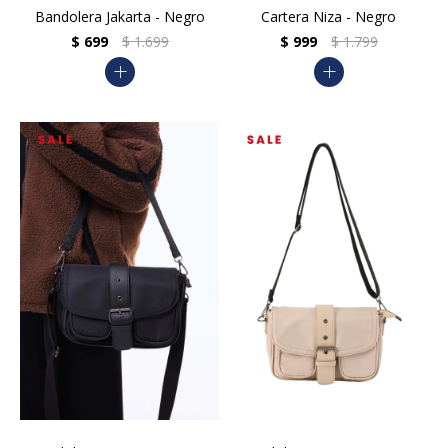
Bandolera Jakarta - Negro
Cartera Niza - Negro
$
699
$
1.699
$
999
$
1.799
add
add