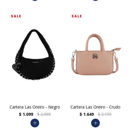
Cartera Las Oreiro - Negro
Cartera Las Oreiro - Crudo
$
1.099
$
2.999
$
1.649
$
2.199
add
add