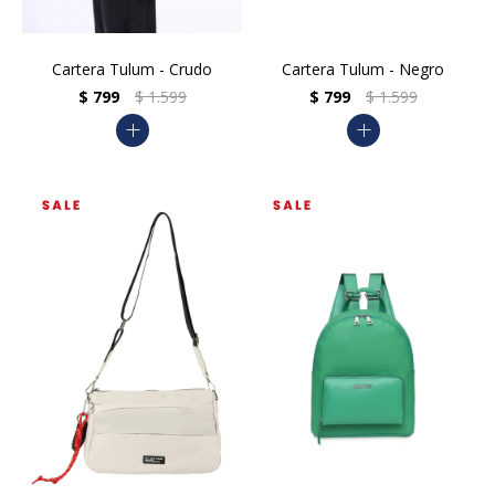
Cartera Tulum - Crudo
Cartera Tulum - Negro
$
799
$
1.599
$
799
$
1.599
add
add