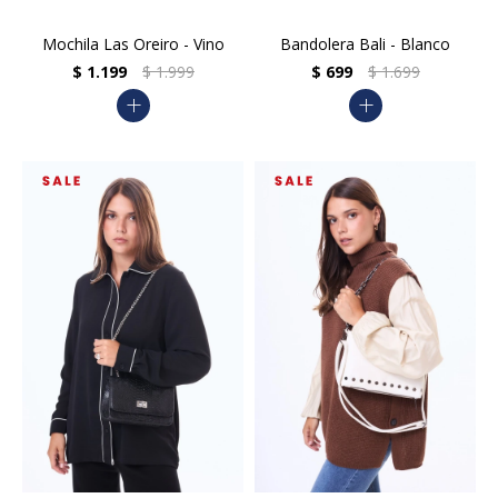
Mochila Las Oreiro - Vino
Bandolera Bali - Blanco
$
1.199
$
1.999
$
699
$
1.699
add
add