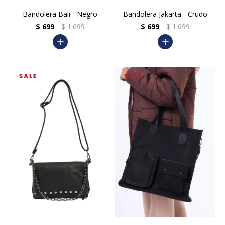
Bandolera Bali - Negro
Bandolera Jakarta - Crudo
$
699
$
1.699
$
699
$
1.699
add
add