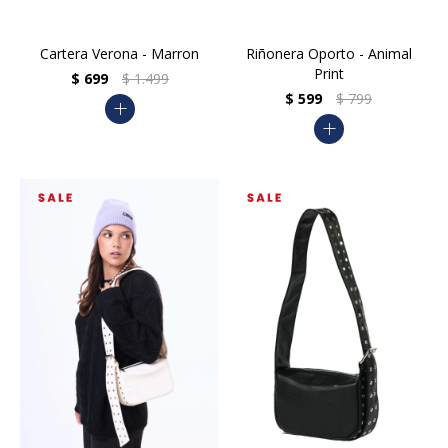
Cartera Verona - Marron
Riñonera Oporto - Animal
Print
$
699
$
1.499
$
599
$
799
add
add