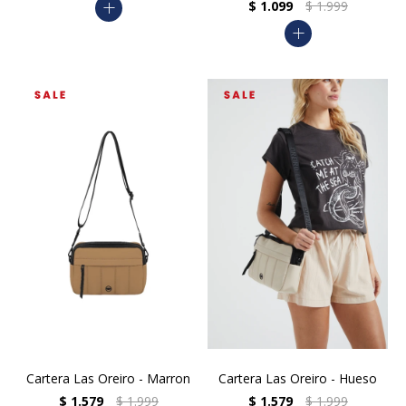
add
$
1.099
$
1.999
add
Cartera Las Oreiro - Marron
Cartera Las Oreiro - Hueso
$
1.579
$
1.999
$
1.579
$
1.999