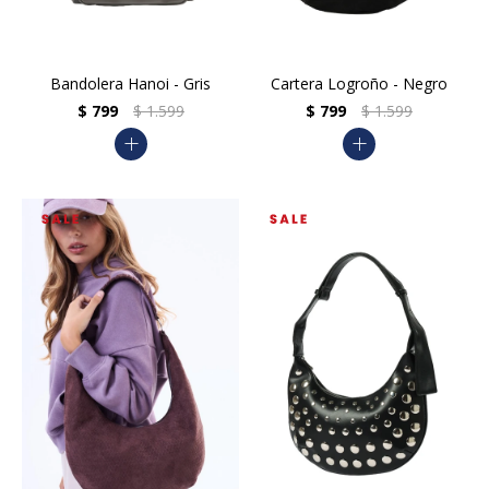
Bandolera Hanoi - Gris
Cartera Logroño - Negro
$
799
$
1.599
$
799
$
1.599
add
add