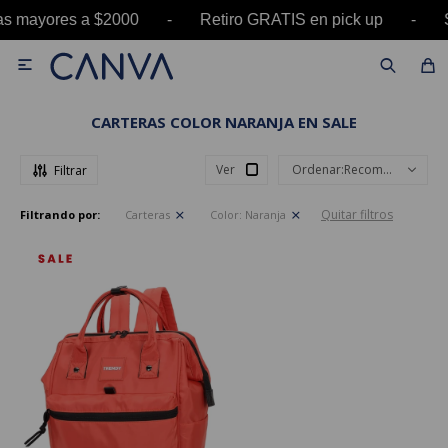
pras mayores a $2000 - Retiro GRATIS en pick up

CARTERAS COLOR NARANJA EN SALE
Ver
Recomendados
Quitar filtros
Filtrando por:
Carteras
Color:
Naranja