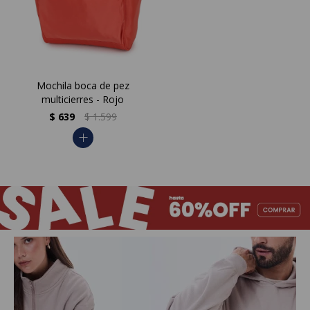
Mochila boca de pez
multicierres - Rojo
$
639
$
1.599
add