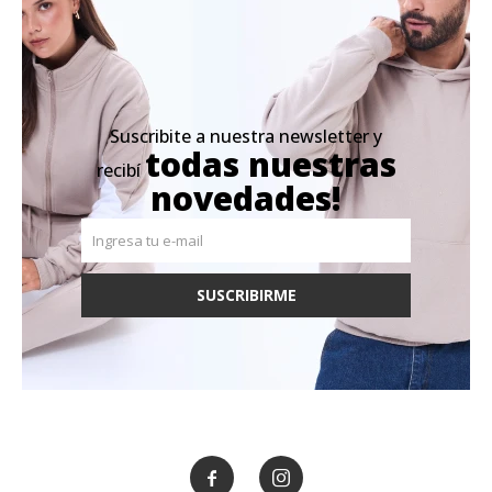
Suscribite a nuestra newsletter y
todas nuestras
recibí
novedades!
SUSCRIBIRME

