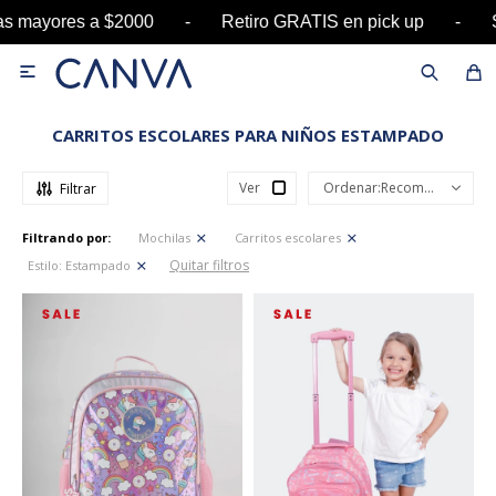
pras mayores a $2000 - Retiro GRATIS en pick up

CARRITOS ESCOLARES PARA NIÑOS ESTAMPADO
Ver
Recomendados
Filtrando por:
Mochilas
Carritos escolares
Quitar filtros
Estilo:
Estampado