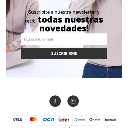
Suscribite a nuestra newsletter y
todas nuestras
recibí
novedades!
SUSCRIBIRME

