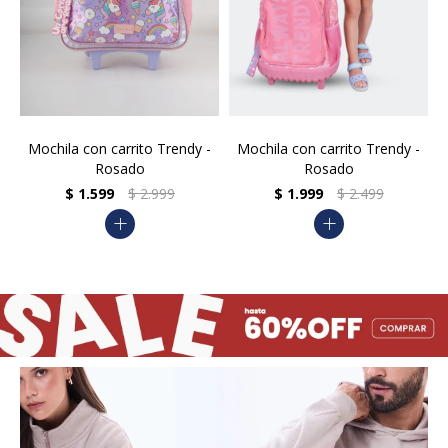
Mochila con carrito Trendy -
Mochila con carrito Trendy -
Rosado
Rosado
$
1.599
$
2.999
$
1.999
$
2.499
add
add