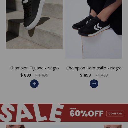
Champion Tijuana - Negro
Champion Hermosillo - Negro
$
899
$
1.499
$
899
$
1.499
add
add