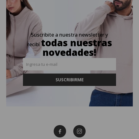
Suscribite a nuestra newsletter y
todas nuestras
recibí
novedades!
SUSCRIBIRME

