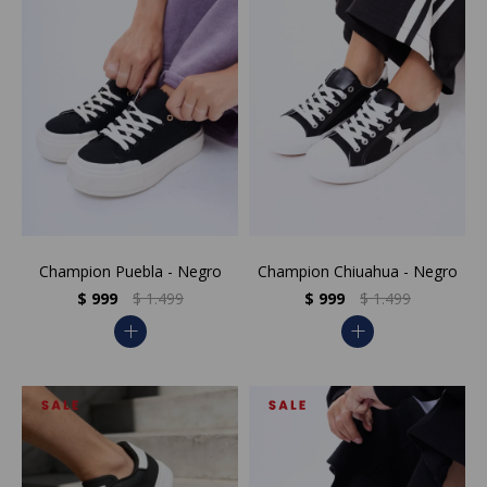
Champion Puebla - Negro
Champion Chiuahua - Negro
$
999
$
1.499
$
999
$
1.499
add
add