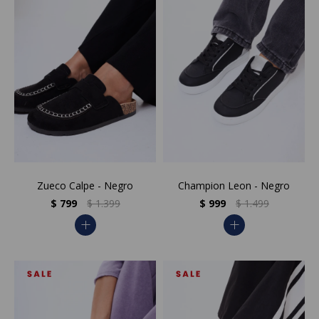
Zueco Calpe - Negro
Champion Leon - Negro
$
799
$
1.399
$
999
$
1.499
add
add