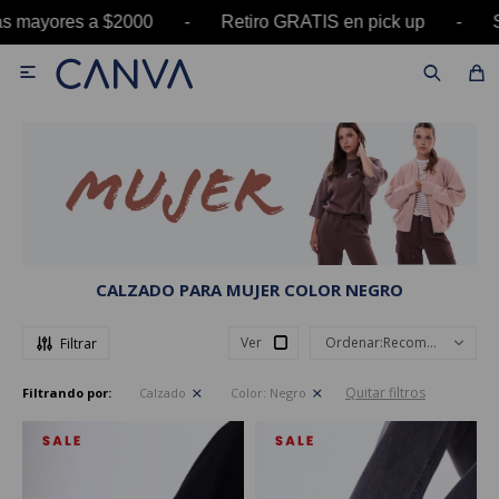
as mayores a $2000 - Retiro GRATIS en pick up 

CALZADO PARA MUJER COLOR NEGRO
Ver
Recomendados
Quitar filtros
Filtrando por:
Calzado
Color:
Negro