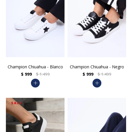
Champion Chiuahua - Blanco
Champion Chiuahua - Negro
$
999
$
1.499
$
999
$
1.499
add
add