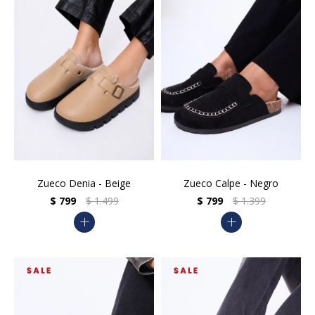
Zueco Denia - Beige
Zueco Calpe - Negro
$
799
$
1.499
$
799
$
1.399
add
add