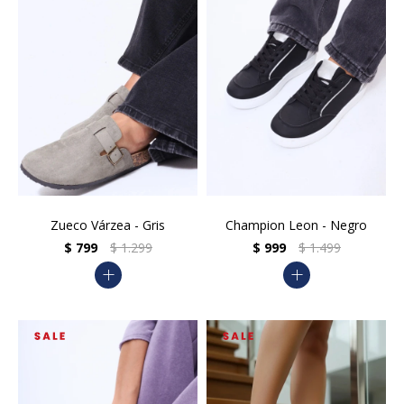
Zueco Várzea - Gris
Champion Leon - Negro
$
799
$
1.299
$
999
$
1.499
add
add