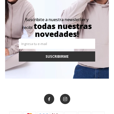
Suscribite a nuestra newsletter y
todas nuestras
recibí
novedades!
SUSCRIBIRME

