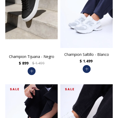
Champion Saltillo - Blanco
Champion Tijuana - Negro
$
1.499
$
899
$
1.499
add
add