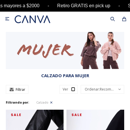
 mayores a $2000 - Retiro GRATIS en pick up - 

CALZADO PARA MUJER
Ver
Recomendados
Filtrando por:
Calzado