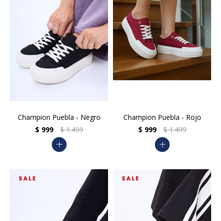
Champion Puebla - Negro
Champion Puebla - Rojo
$
999
$
1.499
$
999
$
1.499
add
add