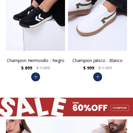
Champion Hermosillo - Negro
Champion Jalisco - Blanco
$
899
$
1.499
$
999
$
1.499
add
add