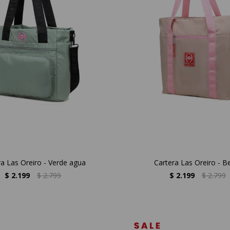
ra Las Oreiro - Verde agua
Cartera Las Oreiro - B
$
2.199
$
2.799
$
2.199
$
2.799