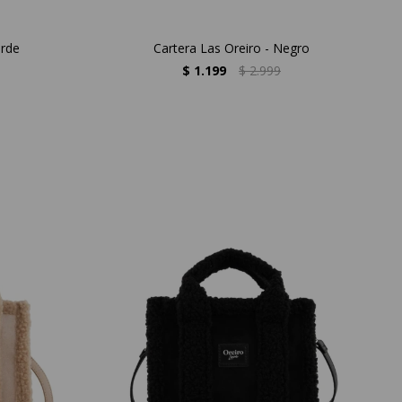
erde
Cartera Las Oreiro - Negro
$
1.199
$
2.999