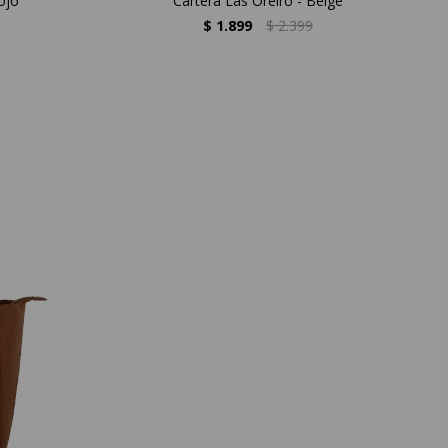
ojo
Cartera Las Oreiro - Beige
$
1.899
$
2.399