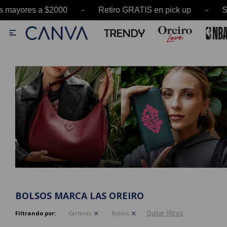
es a $2000 - Retiro GRATIS en pick up - SALE h

BOLSOS MARCA LAS OREIRO
Quitar filtros
Filtrando por:
Carteras
Bolsos