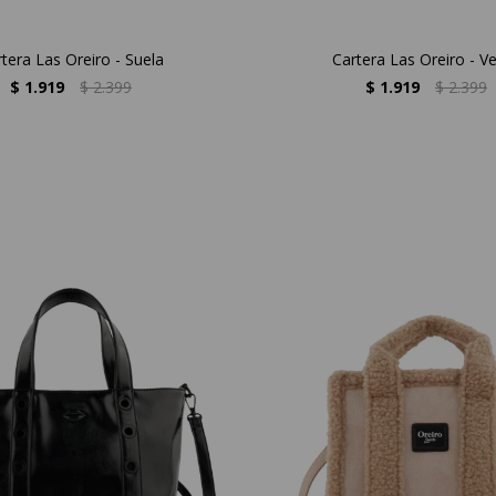
tera Las Oreiro - Suela
Cartera Las Oreiro - V
$
1.919
$
2.399
$
1.919
$
2.399