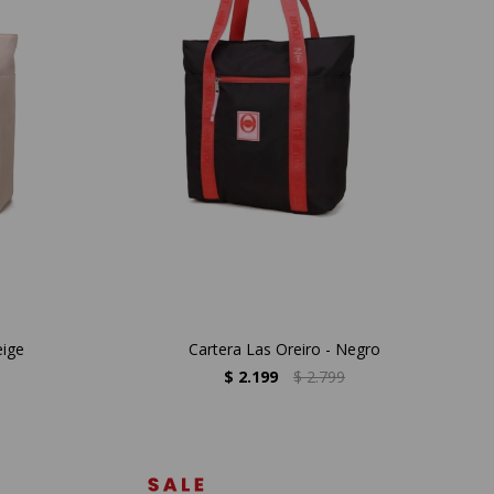
eige
Cartera Las Oreiro - Negro
$
2.199
$
2.799