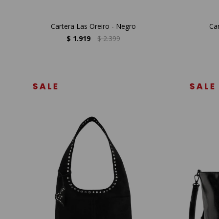
Cartera Las Oreiro - Negro
Car
$
1.919
$
2.399