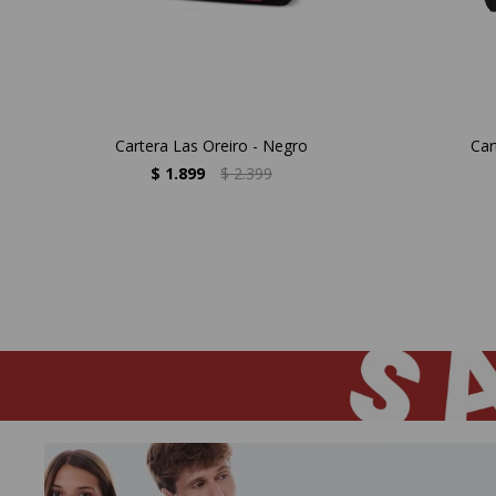
Cartera Las Oreiro - Negro
Car
$
1.899
$
2.399