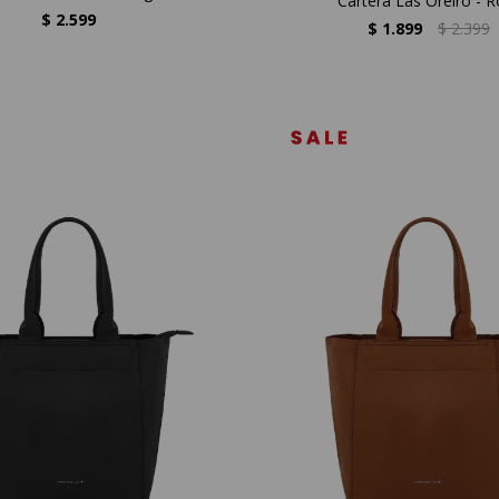
Cartera Las Oreiro - R
$
2.599
$
1.899
$
2.399