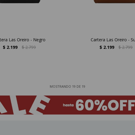
tera Las Oreiro - Negro
Cartera Las Oreiro - S
$
2.199
$
2.799
$
2.199
$
2.799
MOSTRANDO
19
DE
19