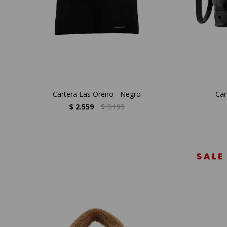
Cartera Las Oreiro - Negro
Car
$
2.559
$
3.199