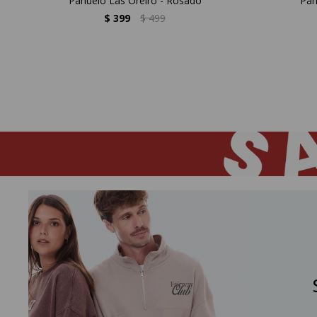
Pañuelo Las Oreiro - Rosado
Pañ
$
399
$
499