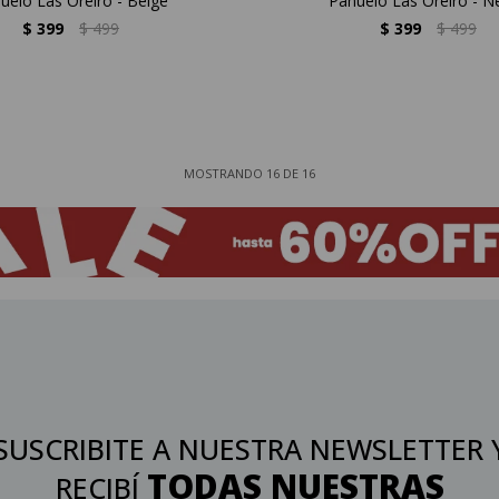
uelo Las Oreiro - Beige
Pañuelo Las Oreiro - N
$
399
$
499
$
399
$
499
MOSTRANDO
16
DE
16
SUSCRIBITE A NUESTRA NEWSLETTER 
TODAS NUESTRAS
RECIBÍ