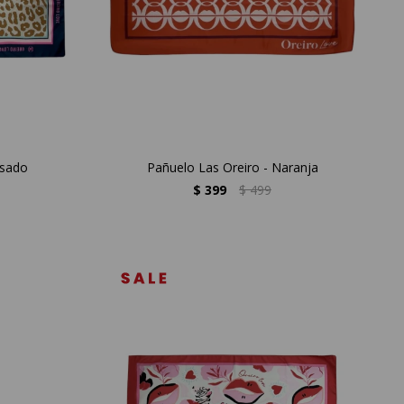
osado
Pañuelo Las Oreiro - Naranja
$
399
$
499