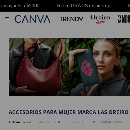
es a $2000 - Retiro GRATIS en pick up - SALE h

ACCESORIOS PARA MUJER MARCA LAS OREIRO
Quitar filtros
Filtrando por:
Accesorios
Sección:
Mujer