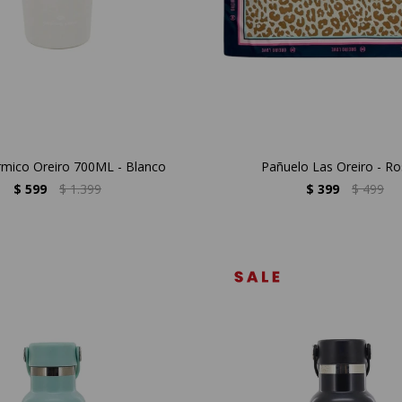
mico Oreiro 700ML - Blanco
Pañuelo Las Oreiro - R
$
599
$
1.399
$
399
$
499