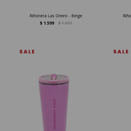
Riñonera Las Oreiro - Beige
Riño
$
1.599
$
1.999