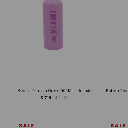
Botella Térmica Oreiro 500ML - Rosado
Botella Tér
$
719
$
1.199