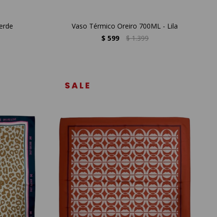
erde
Vaso Térmico Oreiro 700ML - Lila
$
599
$
1.399