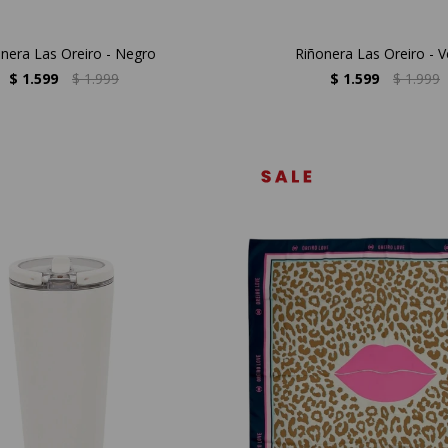
nera Las Oreiro - Negro
Riñonera Las Oreiro - V
$
1.599
$
1.999
$
1.599
$
1.999