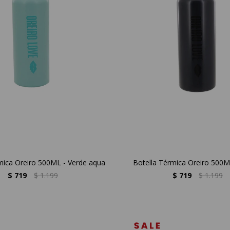
mica Oreiro 500ML - Verde aqua
Botella Térmica Oreiro 500M
$
719
$
1.199
$
719
$
1.199