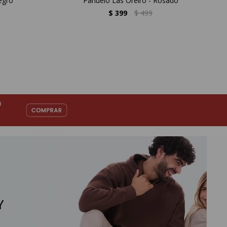
egro
Pañuelo Las Oreiro - Rosado
$
399
$
499
Y