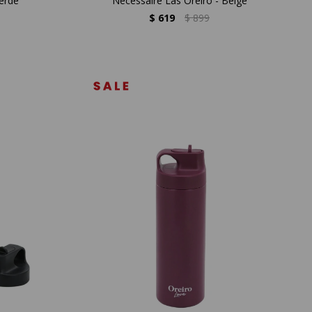
erde
Necessaire Las Oreiro - Beige
$
619
$
899