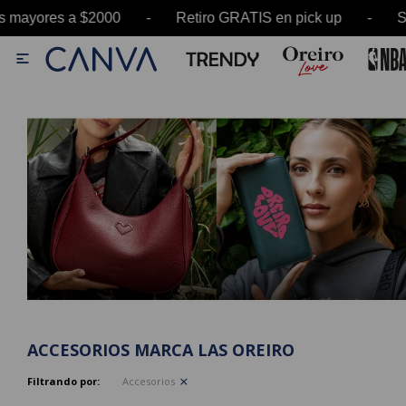
 a $2000 - Retiro GRATIS en pick up - SALE has

ACCESORIOS MARCA LAS OREIRO
Filtrando por:
Accesorios