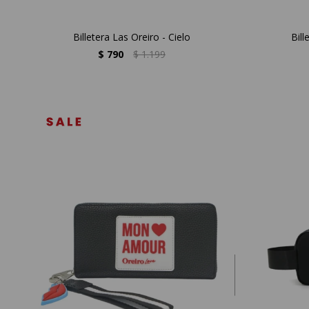
Billetera Las Oreiro - Cielo
Bill
$
790
$
1.199