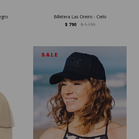
Negro
Billetera Las Oreiro - Cielo
$
790
$
1.199