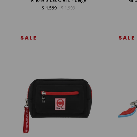
Riñonera Las Oreiro - Beige
Riño
$
1.599
$
1.999