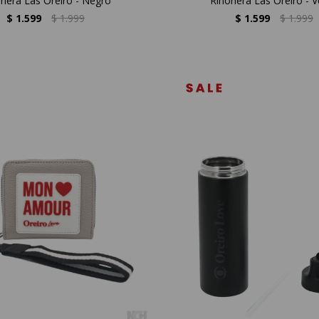
nera Las Oreiro - Negro
Riñonera Las Oreiro - V
$
1.599
$
1.999
$
1.599
$
1.999