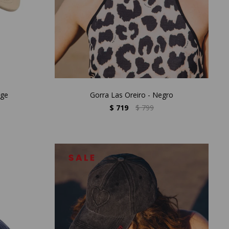
ige
Gorra Las Oreiro - Negro
$
719
$
799