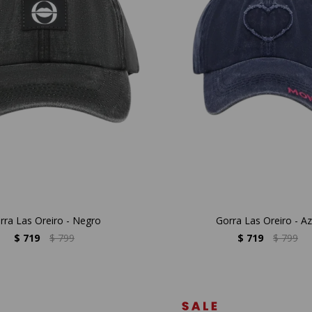
rra Las Oreiro - Negro
Gorra Las Oreiro - Az
$
719
$
799
$
719
$
799