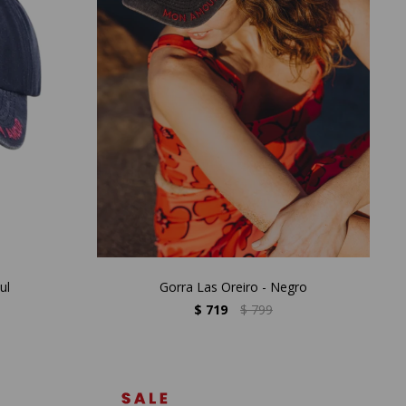
ul
Gorra Las Oreiro - Negro
$
719
$
799