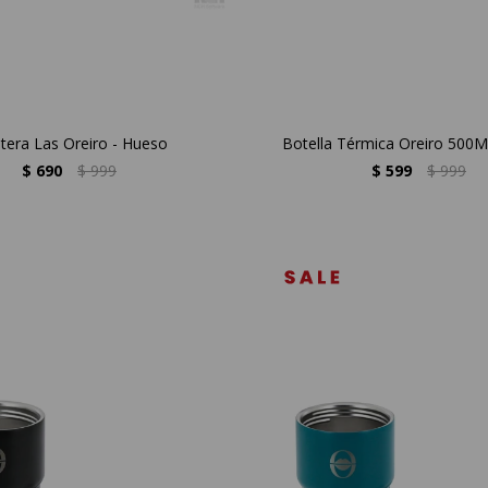
etera Las Oreiro - Hueso
Botella Térmica Oreiro 500M
$
690
$
999
$
599
$
999