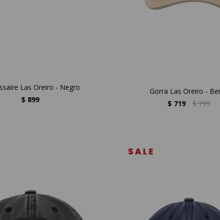
saire Las Oreiro - Negro
Gorra Las Oreiro - Be
$
899
$
719
$
799