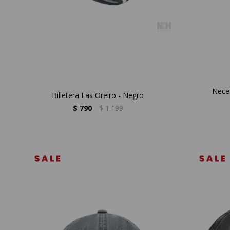
Neces
Billetera Las Oreiro - Negro
$
790
$
1.199