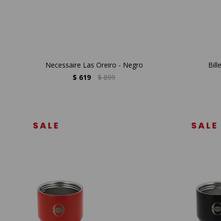
Necessaire Las Oreiro - Negro
Bill
$
619
$
899