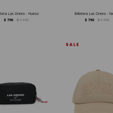
etera Las Oreiro - Hueso
Billetera Las Oreiro - 
$
790
$
1.199
$
790
$
1.199