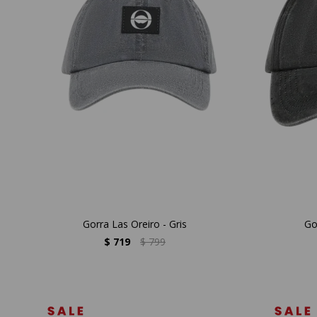
Gorra Las Oreiro - Gris
Go
$
719
$
799