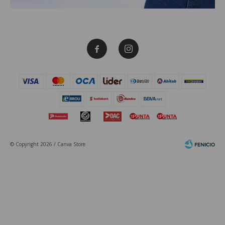


© Copyright 2026 / Canva Store
Fenicio