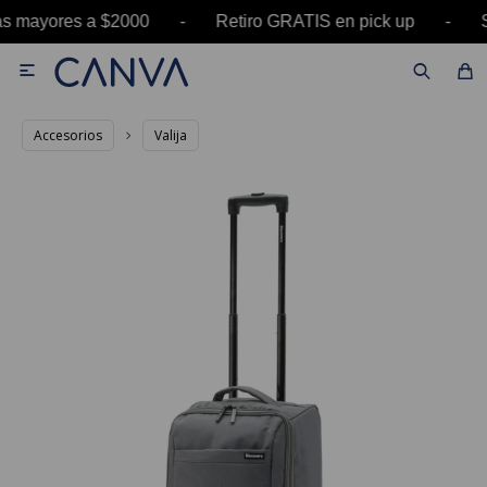
ras mayores a $2000 - Retiro GRATIS en pick up

Accesorios
Valija