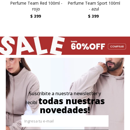
Perfume Team Red 100ml -
Perfume Team Sport 100ml
P
rojo
- azul
$
399
$
399
Suscribite a nuestra newsletter y
todas nuestras
recibí
novedades!