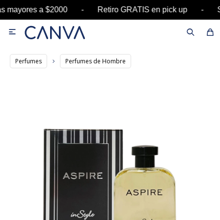
ras mayores a $2000 - Retiro GRATIS en pick up 

Perfumes
Perfumes de Hombre