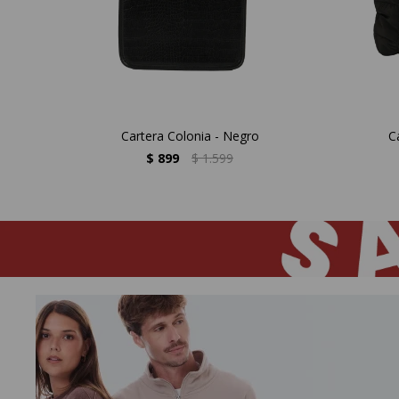
Cartera Colonia - Negro
C
$
899
$
1.599