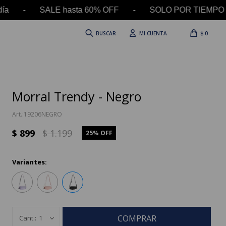
l día - SALE hasta 60% OFF - SOLO POR TIEMPO L
$
0
Morral Trendy - Negro
19206NEGRO
$
899
$
1.199
25
Variantes:
COMPRAR
1