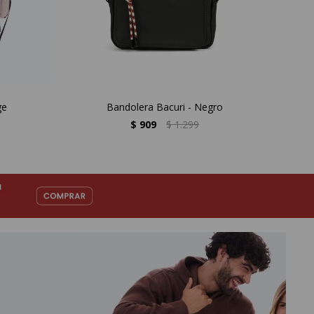
ge
Bandolera Bacuri - Negro
M
$
909
$
1.299