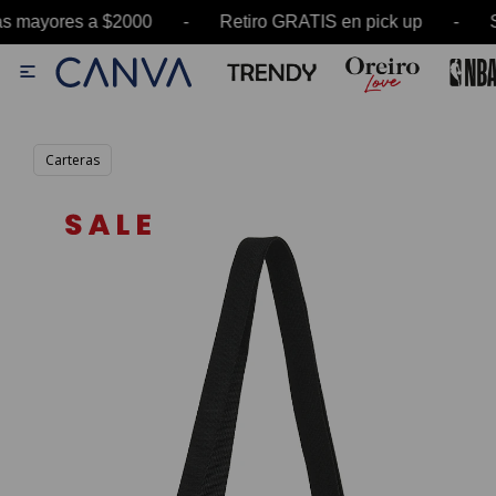
mayores a $2000 - Retiro GRATIS en pick up - S

Carteras