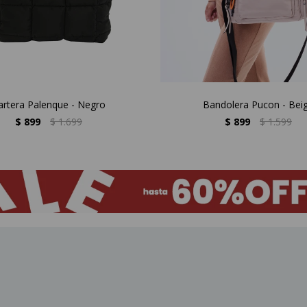
artera Palenque - Negro
Bandolera Pucon - Bei
$
899
$
1.699
$
899
$
1.599