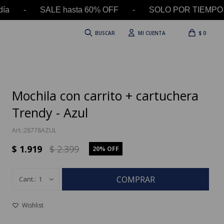
día - SALE hasta 60% OFF - SOLO POR TIEMPO LIM
$
0
Mochila con carrito + cartuchera
Trendy - Azul
28778AZUL
$
1.919
$
2.399
20
COMPRAR
1