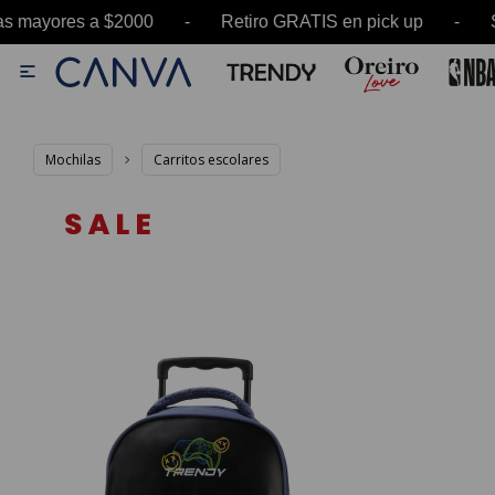
ayores a $2000 - Retiro GRATIS en pick up - SAL

Mochilas
Carritos escolares