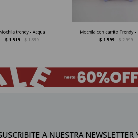
Mochila trendy - Acqua
Mochila con carrito Trendy 
$
1.519
$
1.899
$
1.599
$
2.999
SUSCRIBITE A NUESTRA NEWSLETTER 