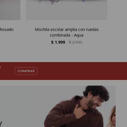
- Rosado
Mochila escolar amplia con ruedas
Mochi
combinada - Aqua
$
1.999
$
2.999
Y