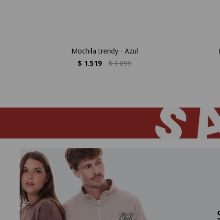
Mochila trendy - Azul
$
1.519
$
1.899