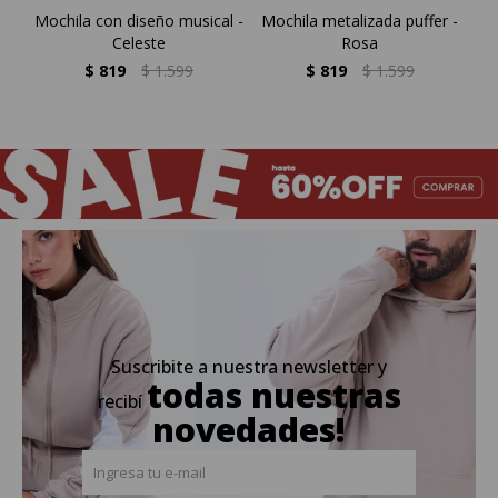
Mochila con diseño musical -
Mochila metalizada puffer -
Celeste
Rosa
$
819
$
1.599
$
819
$
1.599
Suscribite a nuestra newsletter y
todas nuestras
recibí
novedades!