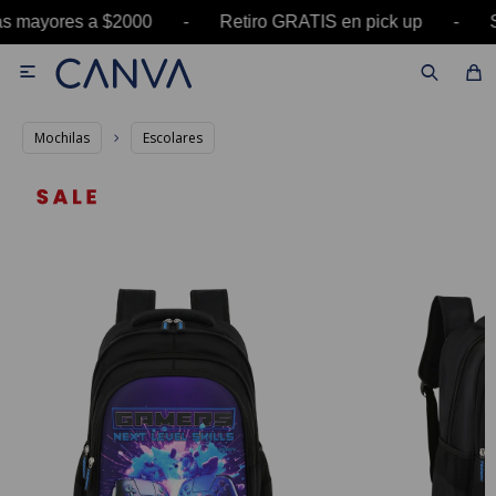
ras mayores a $2000 - Retiro GRATIS en pick up 

Mochilas
Escolares