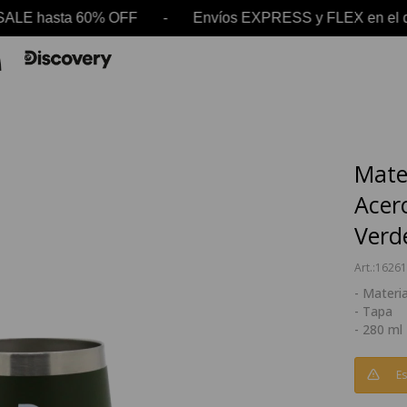
ALE hasta 60% OFF - Envíos EXPRESS y FLEX en e
Mate
Acero
Verd
16261
- Materia
- Tapa
- 280 ml
Es