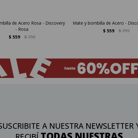
billa de Acero Rosa - Discovery
Mate y bombilla de Acero - Disco
- Rosa
$
559
$
799
$
559
$
799
SUSCRIBITE A NUESTRA NEWSLETTER 
TODAS NUESTRAS
RECIBÍ