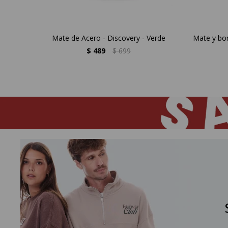
Mate de Acero - Discovery - Verde
Mate y bom
$
489
$
699