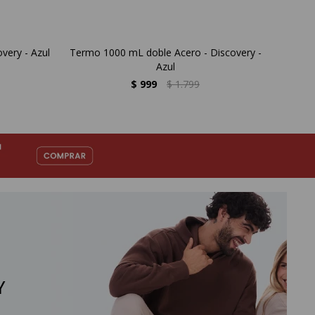
very - Azul
Termo 1000 mL doble Acero - Discovery -
Ter
Azul
$
999
$
1.799
Y