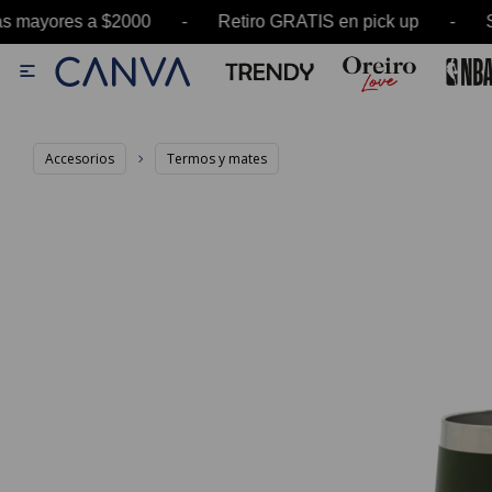
 mayores a $2000 - Retiro GRATIS en pick up - S

Accesorios
Termos y mates