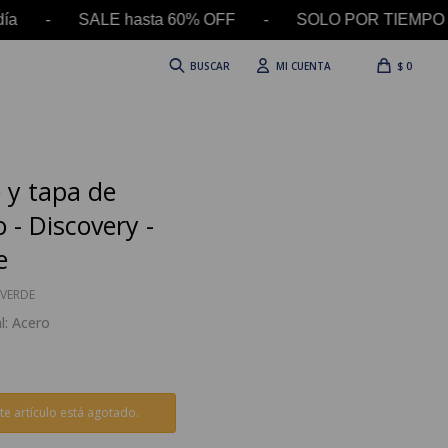
l día - SALE hasta 60% OFF - SOLO POR TIEMPO L
$
0
 y tapa de
 - Discovery -
e
VERDE
l: Acero
te artículo está agotado.