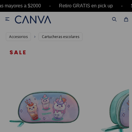
ras mayores a $2000 - Retiro GRATIS en pick up

Accesorios
Cartucheras escolares