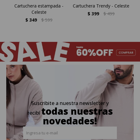
Cartuchera estampada -
Cartuchera Trendy - Celeste
C
Celeste
$
399
$
499
$
349
$
599
Suscribite a nuestra newsletter y
todas nuestras
recibí
novedades!