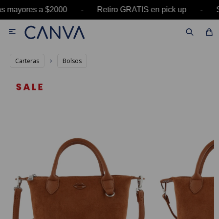
ras mayores a $2000 - Retiro GRATIS en pick up 

Carteras
Bolsos