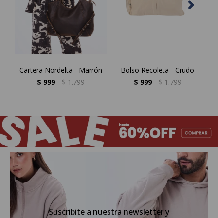
Cartera Nordelta - Marrón
Bolso Recoleta - Crudo
C
$
999
$
1.799
$
999
$
1.799
Suscribite a nuestra newsletter y