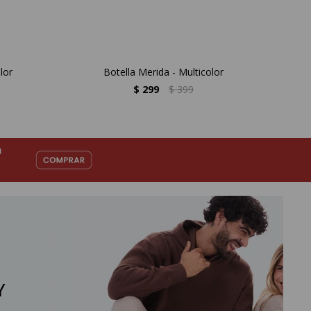
lor
Botella Merida - Multicolor
$
299
$
399
Y