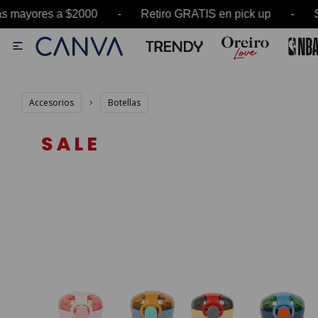
yores a $2000 - Retiro GRATIS en pick up - SAL

Accesorios
Botellas