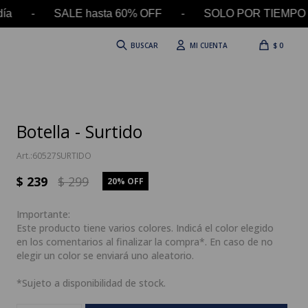
día - SALE hasta 60% OFF - SOLO POR TIEMPO LIMI
$
0
Botella - Surtido
60527SURTIDO
$
239
$
299
20
Importante:
Este producto tiene varios colores. Indicá el color elegido
en los comentarios al finalizar la compra*. En caso de no
elegir un color se enviará uno aleatorio.
*Sujeto a disponibilidad de stock.