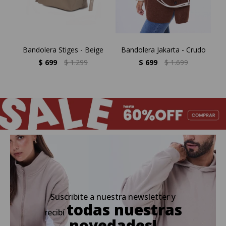
Bandolera Stiges - Beige
Bandolera Jakarta - Crudo
C
$
699
$
1.299
$
699
$
1.699
Suscribite a nuestra newsletter y
todas nuestras
recibí
novedades!