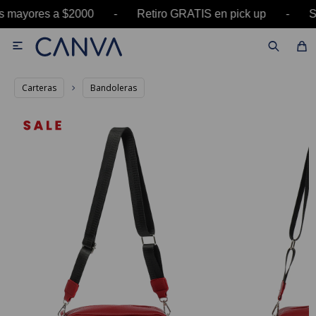
as mayores a $2000 - Retiro GRATIS en pick up 

Carteras
Bandoleras