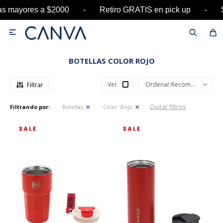
pras mayores a $2000 - Retiro GRATIS en pick u

BOTELLAS COLOR ROJO
Ver
Recomendados
Quitar filtros
Filtrando por:
Botellas
Color:
Rojo