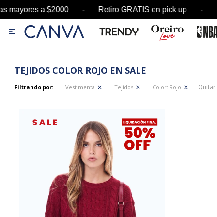
as mayores a $2000 - Retiro GRATIS en pick up 

TEJIDOS COLOR ROJO EN SALE
Quitar 
Filtrando por:
Vestimenta
Tejidos
Color:
Rojo