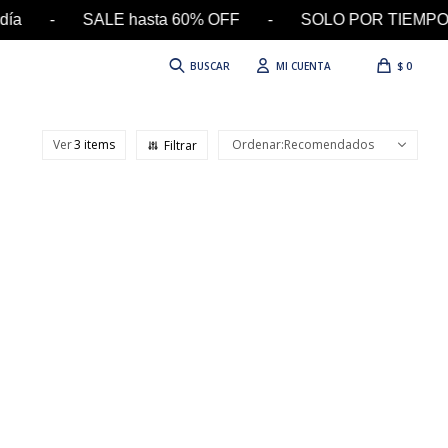
n el día - SALE hasta 60% OFF - SOLO POR TIEMPO
$
0
Ver
Recomendados