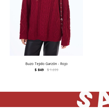
Buzo Tejido Garzón - Rojo
$
849
$
1.699