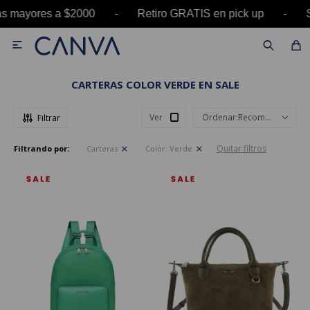
 mayores a $2000 - Retiro GRATIS en pick up - 

CARTERAS COLOR VERDE EN SALE
Ver
Recomendados
Quitar filtros
Filtrando por:
Carteras
Color:
Verde