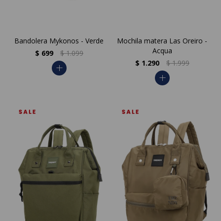
Bandolera Mykonos - Verde
Mochila matera Las Oreiro -
Acqua
$
699
$
1.099
$
1.290
$
1.999
add
add