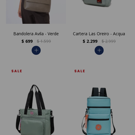
Bandolera Avila - Verde
Cartera Las Oreiro - Acqua
$
699
$
1.599
$
2.299
$
2.999
add
add