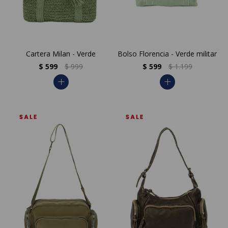
Cartera Milan - Verde
Bolso Florencia - Verde militar
$
599
$
999
$
599
$
1.199
add
add