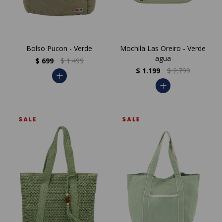
Bolso Pucon - Verde
Mochila Las Oreiro - Verde
agua
$
699
$
1.499
$
1.199
$
2.799
add
add