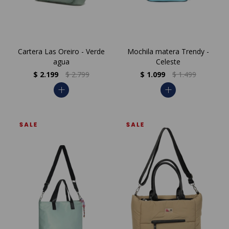
Cartera Las Oreiro - Verde
Mochila matera Trendy -
agua
Celeste
$
2.199
$
2.799
$
1.099
$
1.499
add
add