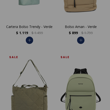
Cartera Bolso Trendy - Verde
Bolso Aman - Verde
$
1.119
$
1.499
$
899
$
1.799
add
add