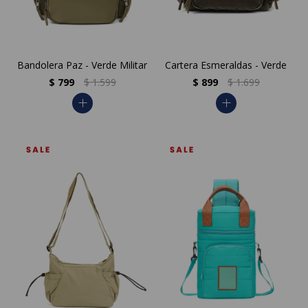
Bandolera Paz - Verde Militar
Cartera Esmeraldas - Verde
$
799
$
1.599
$
899
$
1.699
add
add