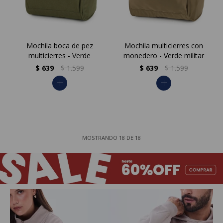
Mochila boca de pez
Mochila multicierres con
multicierres - Verde
monedero - Verde militar
$
639
$
1.599
$
639
$
1.599
add
add
MOSTRANDO
18
DE
18