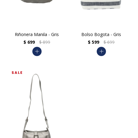
Riñonera Manila - Gris
Bolso Bogota - Gris
$
699
$
899
$
599
$
699
add
add