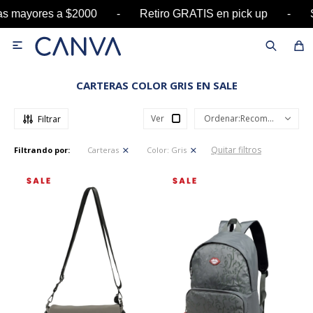
ras mayores a $2000 - Retiro GRATIS en pick up

CARTERAS COLOR GRIS EN SALE
Ver
Recomendados
Quitar filtros
Filtrando por:
Carteras
Color:
Gris