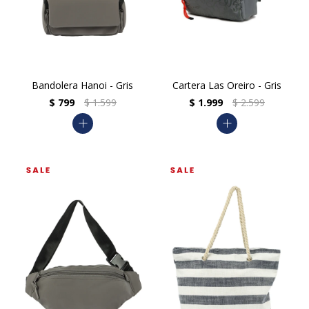
Bandolera Hanoi - Gris
Cartera Las Oreiro - Gris
$
799
$
1.599
$
1.999
$
2.599
add
add