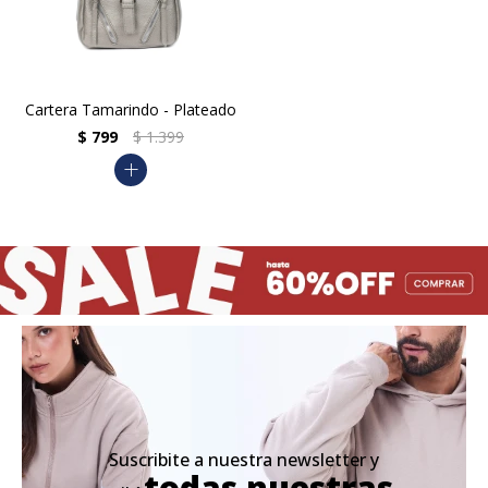
Cartera Tamarindo - Plateado
$
799
$
1.399
add
Suscribite a nuestra newsletter y
todas nuestras