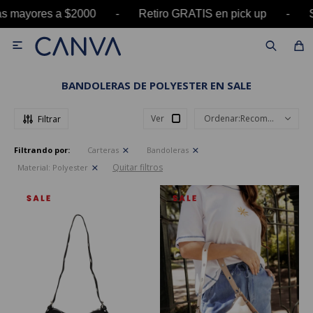
as mayores a $2000 - Retiro GRATIS en pick up -

BANDOLERAS DE POLYESTER EN SALE
Ver
Recomendados
Filtrando por:
Carteras
Bandoleras
Quitar filtros
Material:
Polyester