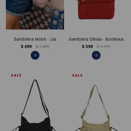
Bandolera Motril - Lila
Bandolera Olinda - Bordeaux
$
699
$
1.499
$
599
$
1.199
add
add