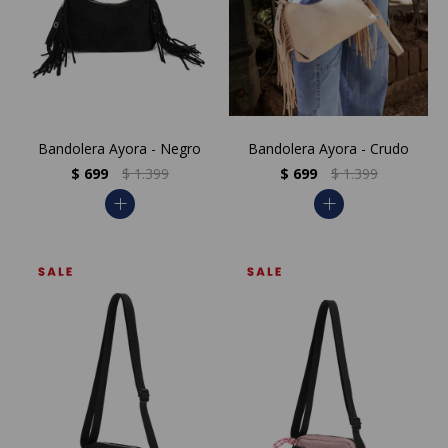
Bandolera Ayora - Negro
Bandolera Ayora - Crudo
$
699
$
1.399
$
699
$
1.399
add
add