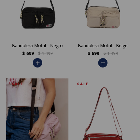
Bandolera Motril - Negro
Bandolera Motril - Beige
$
699
$
1.499
$
699
$
1.499
add
add