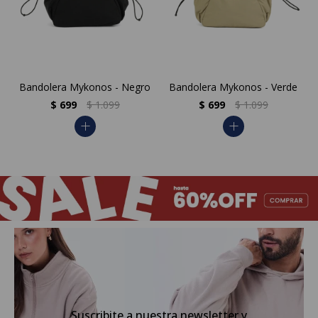
Bandolera Mykonos - Negro
Bandolera Mykonos - Verde
$
699
$
1.099
$
699
$
1.099
add
add
Suscribite a nuestra newsletter y