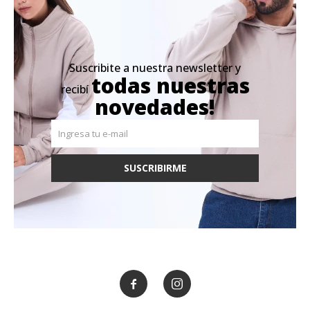
Suscribite a nuestra newsletter y
todas nuestras
recibí
novedades!
SUSCRIBIRME

