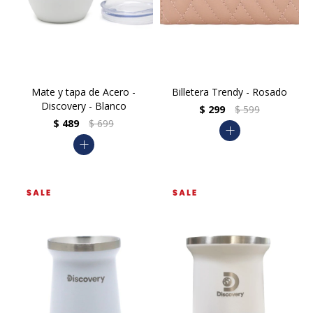
Mate y tapa de Acero -
Billetera Trendy - Rosado
Discovery - Blanco
$
299
$
599
$
489
$
699
add
add