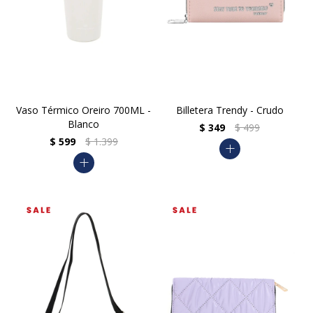
Vaso Térmico Oreiro 700ML -
Billetera Trendy - Crudo
Blanco
$
349
$
499
$
599
$
1.399
add
add