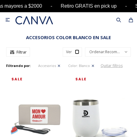
s mayores a $2000 - Retiro GRATIS en pick up -

ACCESORIOS COLOR BLANCO EN SALE
Ver
Recomendados
Quitar filtros
Filtrando por:
Accesorios
Color:
Blanco