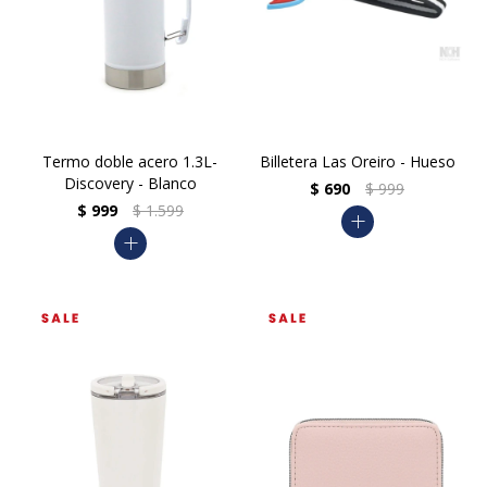
Termo doble acero 1.3L-
Billetera Las Oreiro - Hueso
Discovery - Blanco
$
690
$
999
$
999
$
1.599
add
add