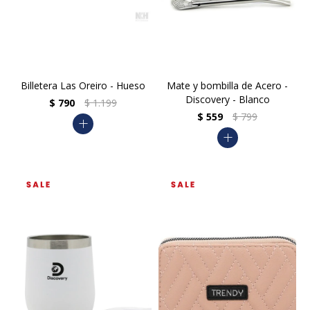
Billetera Las Oreiro - Hueso
Mate y bombilla de Acero -
Discovery - Blanco
$
790
$
1.199
$
559
$
799
add
add