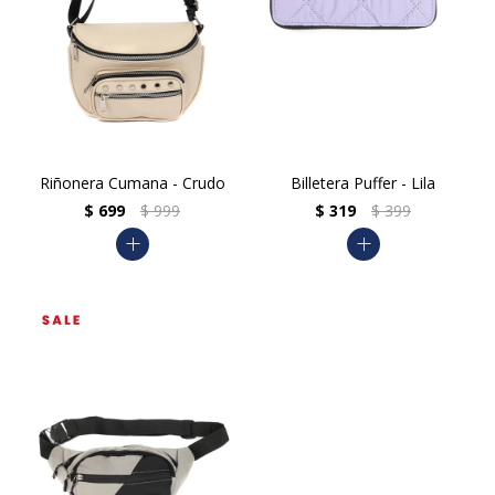
Riñonera Cumana - Crudo
Billetera Puffer - Lila
$
699
$
999
$
319
$
399
add
add