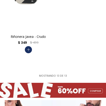
Riñonera Javea - Crudo
$
349
$
499
add
MOSTRANDO
13
DE
13