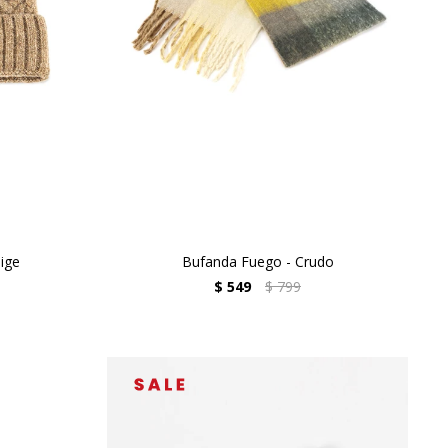
ige
Bufanda Fuego - Crudo
$
549
$
799