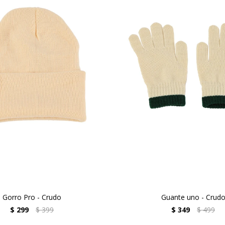
Gorro Pro - Crudo
Guante uno - Crud
$
299
$
399
$
349
$
499