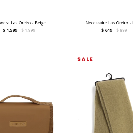
onera Las Oreiro - Beige
Necessaire Las Oreiro -
$
1.599
$
1.999
$
619
$
899