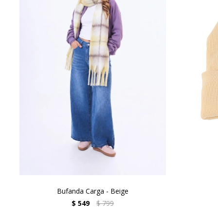
Bufanda Carga - Beige
$
549
$
799