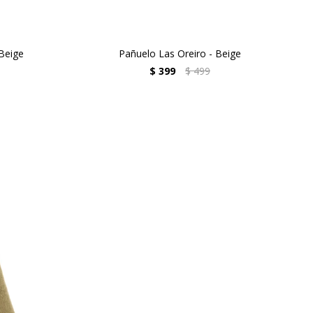
 Beige
Pañuelo Las Oreiro - Beige
$
399
$
499