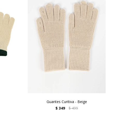
o
Guantes Curitiva - Beige
$
349
$
499