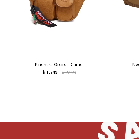
Riñonera Oreiro - Camel
Nec
$
1.749
$
2.199