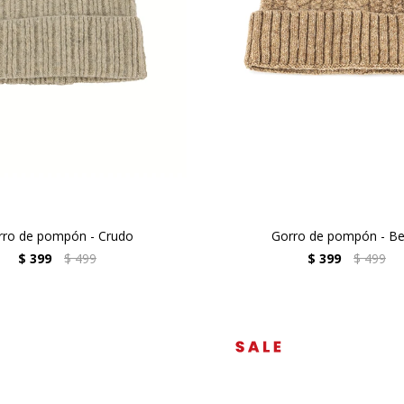
rro de pompón - Crudo
Gorro de pompón - Be
$
399
$
499
$
399
$
499