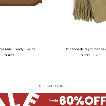
essarie Trendy - Beige
Bufanda de tejido básica 
$
479
$
599
$
399
$
499
MOSTRANDO
15
DE
15