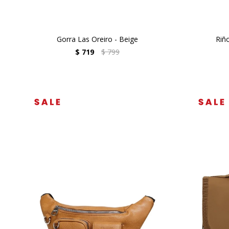
Gorra Las Oreiro - Beige
Riñ
$
719
$
799