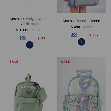
Mochila trendy degrade -
Mochila Friend - Denim
Verde aqua
$
490
$
699
$
1.119
$
1.499
$
392
$
895
add
add