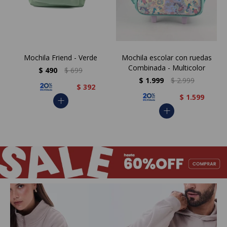
Mochila Friend - Verde
Mochila escolar con ruedas
Combinada - Multicolor
$
490
$
699
$
1.999
$
2.999
$
392
$
1.599
add
add