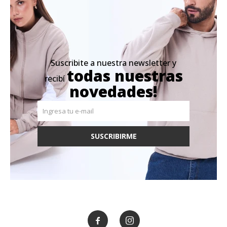
Suscribite a nuestra newsletter y
todas nuestras
recibí
novedades!
SUSCRIBIRME

