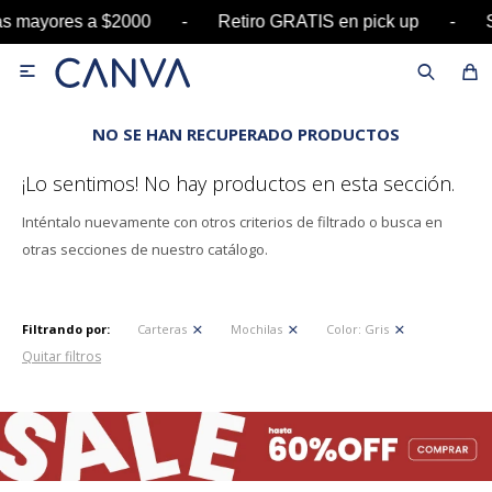
pras mayores a $2000 - Retiro GRATIS en pick u

NO SE HAN RECUPERADO PRODUCTOS
¡Lo sentimos! No hay productos en esta sección.
Inténtalo nuevamente con otros criterios de filtrado o busca en
otras secciones de nuestro catálogo.
Filtrando por:
Carteras
Mochilas
Color:
Gris
Quitar filtros