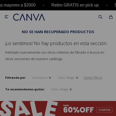
pras mayores a $2000 - Retiro GRATIS en pick u

NO SE HAN RECUPERADO PRODUCTOS
¡Lo sentimos! No hay productos en esta sección.
Inténtalo nuevamente con otros criterios de filtrado o busca en
otras secciones de nuestro catálogo.
Quitar filtros
Filtrando por:
Accesorios
Color:
Beige
Te recomendamos quitar:
Color:
Beige