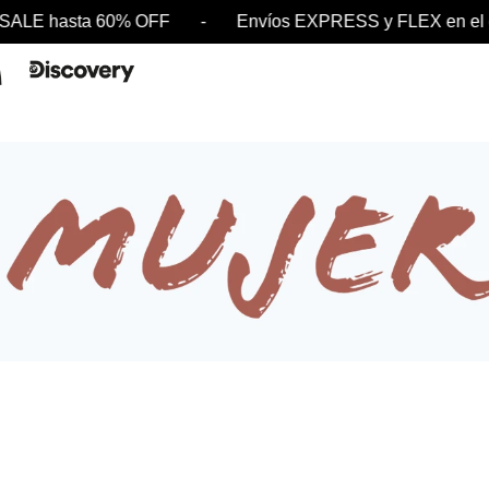
- SALE hasta 60% OFF - Envíos EXPRESS y FLEX e