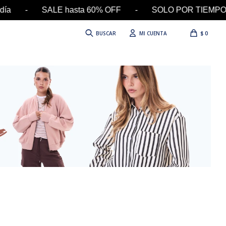
n el día - SALE hasta 60% OFF - SOLO POR TIEMPO
$
0