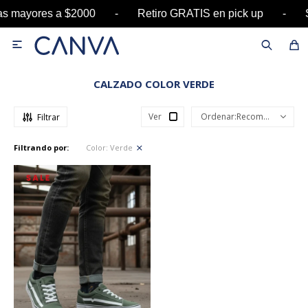
pras mayores a $2000 - Retiro GRATIS en pick up

CALZADO COLOR VERDE
Ver
Recomendados
Filtrando por:
Color:
Verde