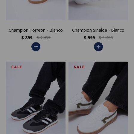
Champion Torreon - Blanco
Champion Sinaloa - Blanco
$
899
$
1.499
$
999
$
1.499
add
add