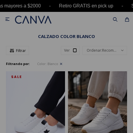
s mayores a $2000 - Retiro GRATIS en pick up -

CALZADO COLOR BLANCO
Ver
Recomendados
Filtrando por:
Color:
Blanco