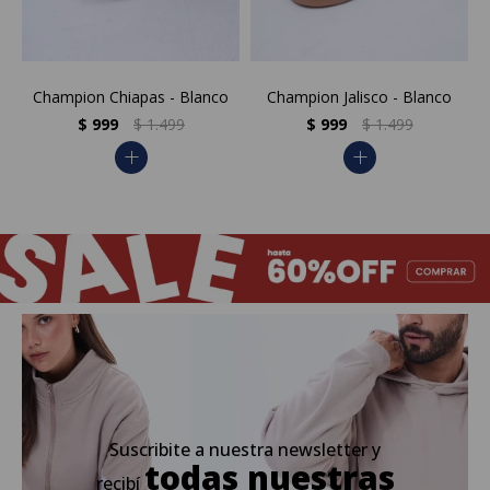
Champion Chiapas - Blanco
Champion Jalisco - Blanco
$
999
$
1.499
$
999
$
1.499
add
add
Suscribite a nuestra newsletter y
todas nuestras
recibí