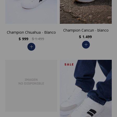
Champion Cancun - blanco
Champion Chiuahua - Blanco
$
1.499
$
999
$
1.499
add
add