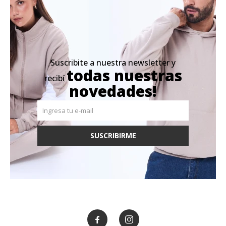
Suscribite a nuestra newsletter y
todas nuestras
recibí
novedades!
SUSCRIBIRME

