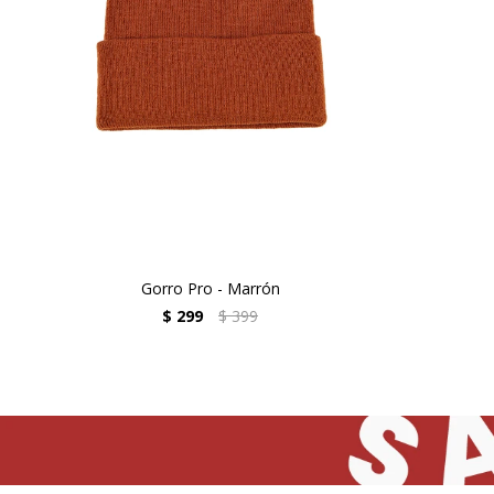
Gorro Pro - Marrón
$
299
$
399