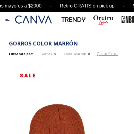
as mayores a $2000 - Retiro GRATIS en pick up 

GORROS COLOR MARRÓN
Quitar filtros
Filtrando por:
Gorros
Color:
Marrón