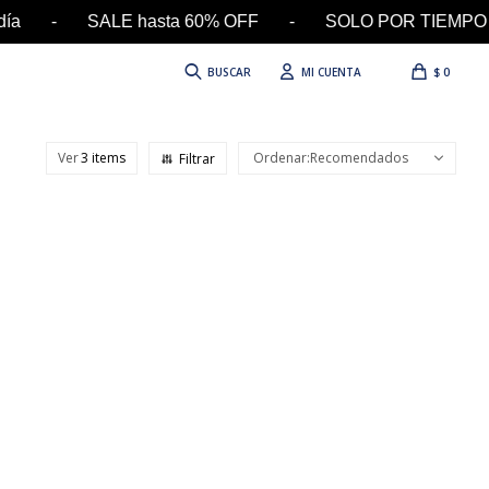
 el día - SALE hasta 60% OFF - SOLO POR TIEMPO
$
0
Ver
Recomendados