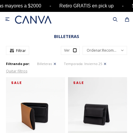
pras mayores a $2000 - Retiro GRATIS en pick up

BILLETERAS
Ver
Recomendados
Filtrando por:
Billeteras
Temporada:
Invierno 25
Quitar filtros