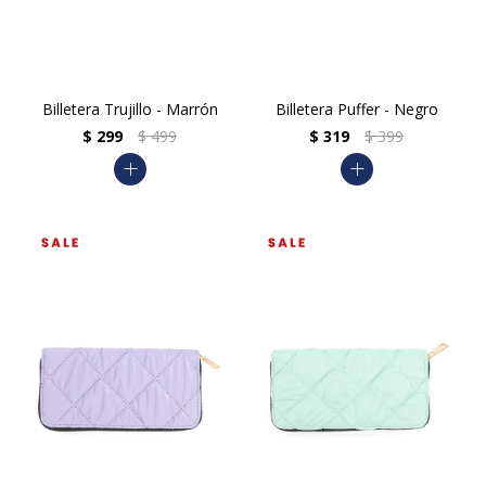
Billetera Trujillo - Marrón
Billetera Puffer - Negro
$
299
$
499
$
319
$
399
add
add