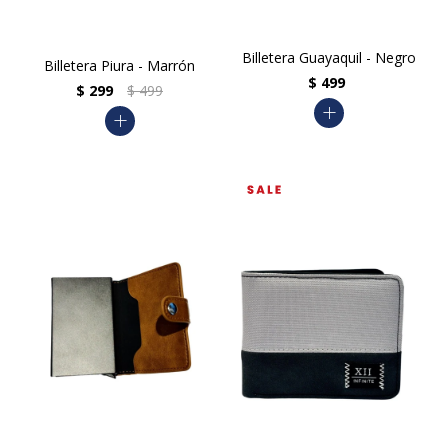
Billetera Guayaquil - Negro
Billetera Piura - Marrón
$
499
$
299
$
499
add
add