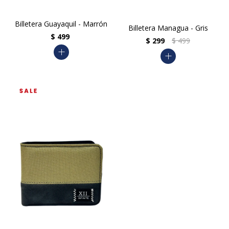
Billetera Guayaquil - Marrón
Billetera Managua - Gris
$
499
$
299
$
499
add
add