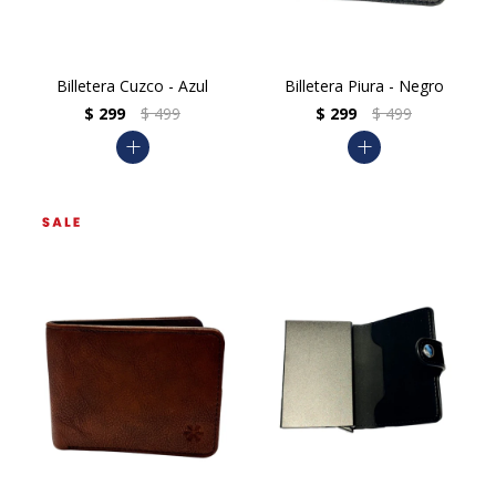
Billetera Cuzco - Azul
Billetera Piura - Negro
$
299
$
499
$
299
$
499
add
add