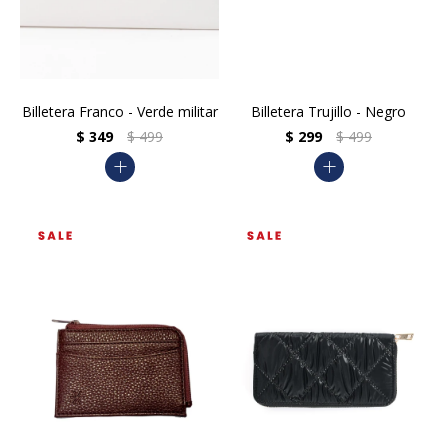
Billetera Franco - Verde militar
Billetera Trujillo - Negro
$
349
$
499
$
299
$
499
add
add