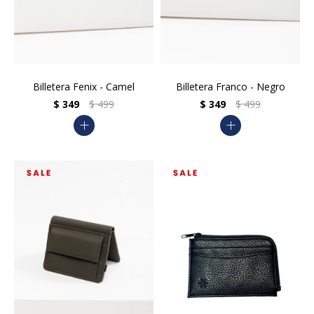
Billetera Fenix - Camel
Billetera Franco - Negro
$
349
$
499
$
349
$
499
add
add