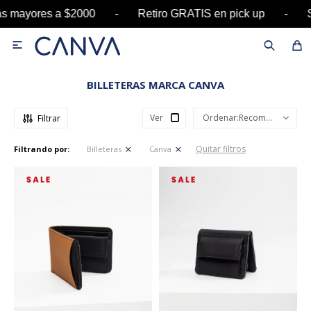
s mayores a $2000 - Retiro GRATIS en pick up -

BILLETERAS MARCA CANVA
Ver
Recomendados
Quitar filtros
Filtrando por:
Billeteras
Canva