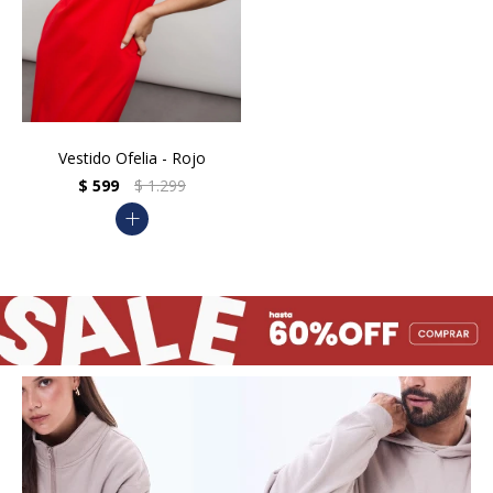
Vestido Ofelia - Rojo
$
599
$
1.299
add