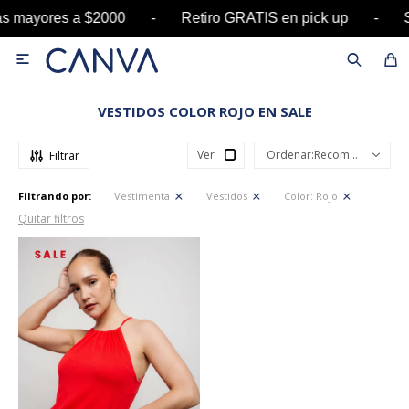
ras mayores a $2000 - Retiro GRATIS en pick up

VESTIDOS COLOR ROJO EN SALE
Ver
Recomendados
Filtrando por:
Vestimenta
Vestidos
Color:
Rojo
Quitar filtros