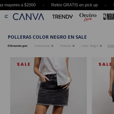
s mayores a $2000 - Retiro GRATIS en pick up -

POLLERAS COLOR NEGRO EN SALE
Quita
Filtrando por:
Vestimenta
Polleras
Color:
Negro