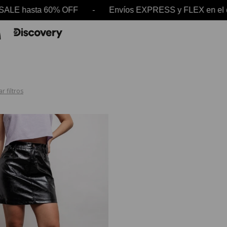
 SALE hasta 60% OFF - Envíos EXPRESS y FLEX en
r filtros