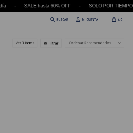
 el día - SALE hasta 60% OFF - SOLO POR TIEMPO 
$
0
Ver
Recomendados