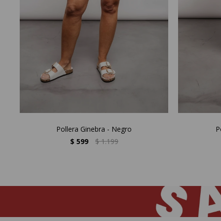
Pollera Ginebra - Negro
P
$
599
$
1.199