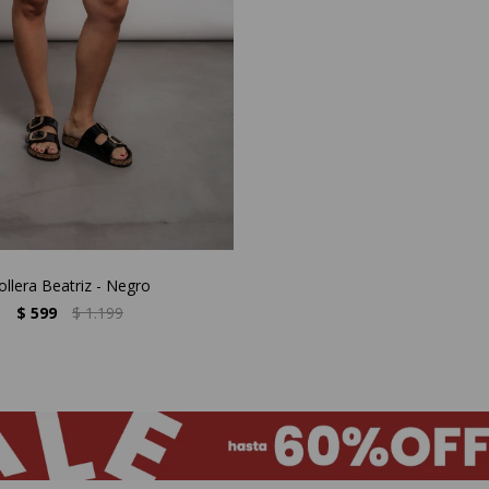
ollera Beatriz - Negro
$
599
$
1.199