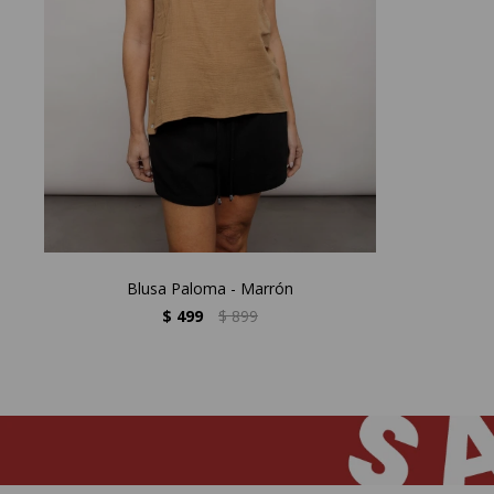
Blusa Paloma - Marrón
$
499
$
899