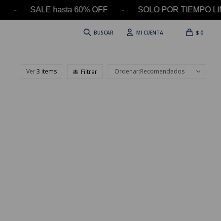
l día - SALE hasta 60% OFF - SOLO POR TIEMPO L
$
0
Ver
Recomendados