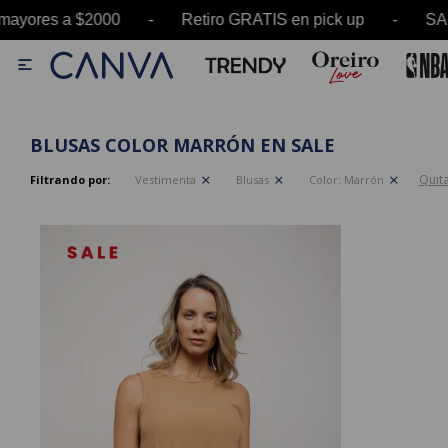
 mayores a $2000 - Retiro GRATIS en pick up - 

BLUSAS COLOR MARRÓN EN SALE
Quita
Filtrando por:
Vestimenta
Blusas
Color:
Marrón