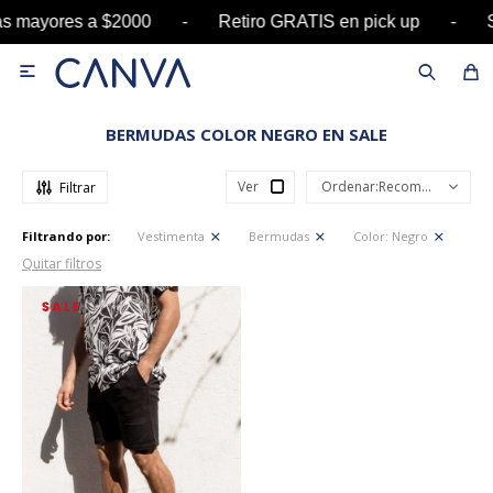
pras mayores a $2000 - Retiro GRATIS en pick up

BERMUDAS COLOR NEGRO EN SALE
Ver
Recomendados
Filtrando por:
Vestimenta
Bermudas
Color:
Negro
Quitar filtros