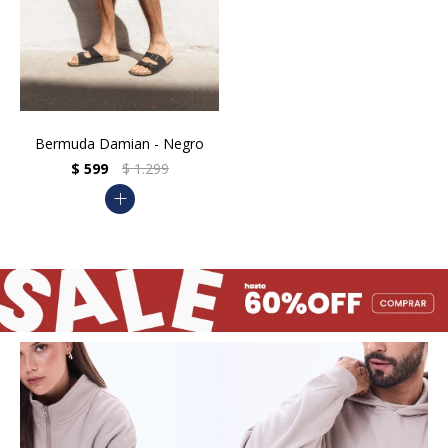
Bermuda Damian - Negro
$
599
$
1.299
add