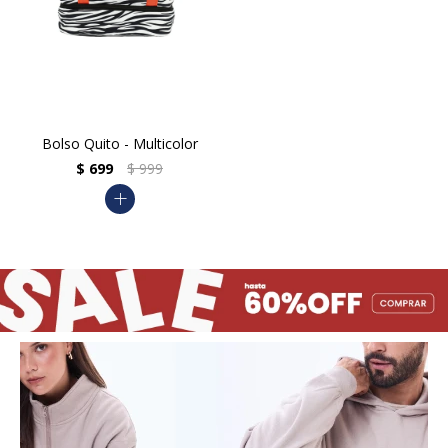
Bolso Quito - Multicolor
$
699
$
999
add