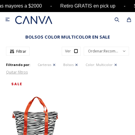
pras mayores a $2000 - Retiro GRATIS en pick u

BOLSOS COLOR MULTICOLOR EN SALE
Ver
Recomendados
Filtrando por:
Carteras
Bolsos
Color:
Multicolor
Quitar filtros