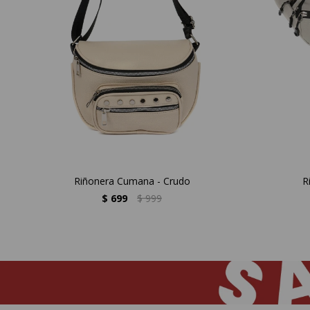
Riñonera Cumana - Crudo
R
$
699
$
999