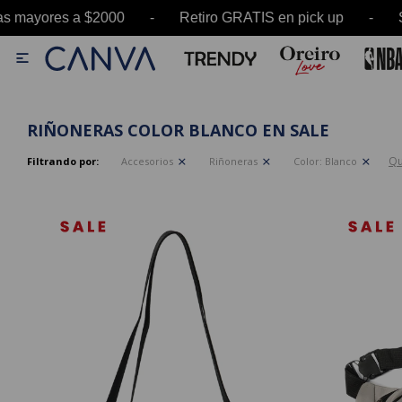
as mayores a $2000 - Retiro GRATIS en pick up -

RIÑONERAS COLOR BLANCO EN SALE
Qu
Filtrando por:
Accesorios
Riñoneras
Color:
Blanco