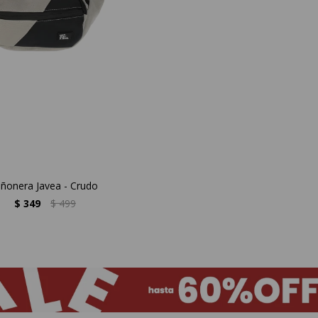
iñonera Javea - Crudo
$
349
$
499