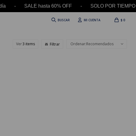
 el día - SALE hasta 60% OFF - SOLO POR TIEMPO
$
0
Ver
Recomendados