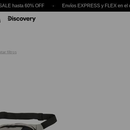
 SALE hasta 60% OFF - Envíos EXPRESS y FLEX en
itar filtros