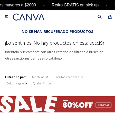
pras mayores a $2000 - Retiro GRATIS en pick u

NO SE HAN RECUPERADO PRODUCTOS
¡Lo sentimos! No hay productos en esta sección.
Inténtalo nuevamente con otros criterios de filtrado o busca en
otras secciones de nuestro catálogo.
Filtrando por:
Mochilas
Carritos escolares
Quitar filtros
Color:
Negro