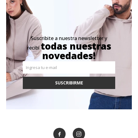
Suscribite a nuestra newsletter y
todas nuestras
recibí
novedades!
SUSCRIBIRME

