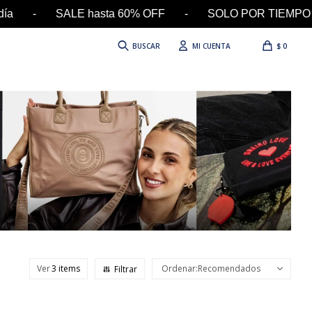
el día - SALE hasta 60% OFF - SOLO POR TIEMPO 
$
0
Ver
Recomendados