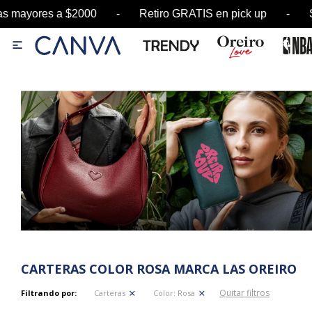
 mayores a $2000 - Retiro GRATIS en pick up - 

CARTERAS COLOR ROSA MARCA LAS OREIRO
Quitar filtros
Filtrando por:
Carteras
Color:
Rosa