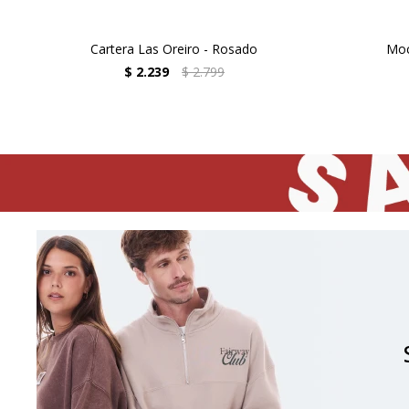
Cartera Las Oreiro - Rosado
Moc
$
2.239
$
2.799