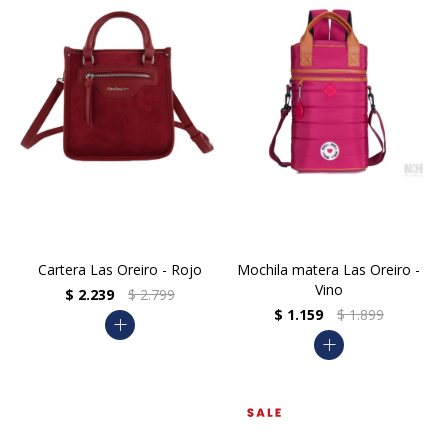
Cartera Las Oreiro - Rojo
Mochila matera Las Oreiro -
Vino
$
2.239
$
2.799
$
1.159
$
1.899
add
add