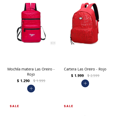
Mochila matera Las Oreiro -
Cartera Las Oreiro - Rojo
Rojo
$
1.999
$
2.599
$
1.290
$
1.999
add
add