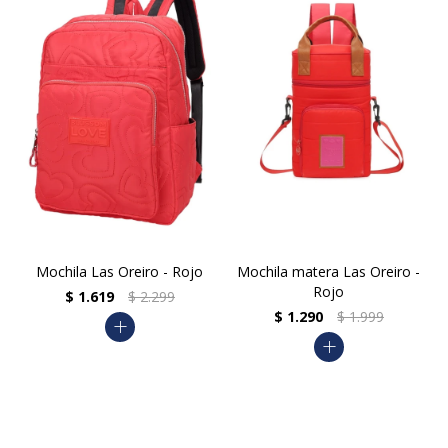
Mochila Las Oreiro - Rojo
Mochila matera Las Oreiro -
Rojo
$
1.619
$
2.299
$
1.290
$
1.999
add
add