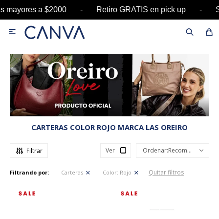
 mayores a $2000 - Retiro GRATIS en pick up - 

CARTERAS COLOR ROJO MARCA LAS OREIRO
Ver
Recomendados
Quitar filtros
Filtrando por:
Carteras
Color:
Rojo