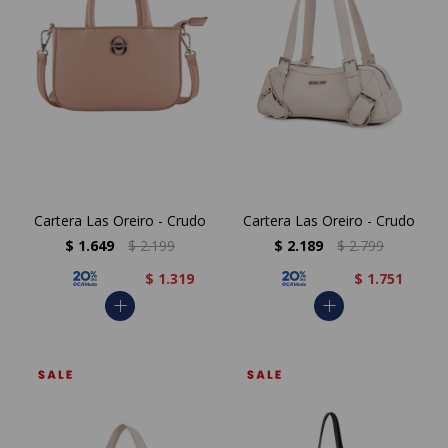
Cartera Las Oreiro - Crudo
Cartera Las Oreiro - Crudo
$
1.649
$
2.199
$
2.189
$
2.799
$
1.319
$
1.751
add
add