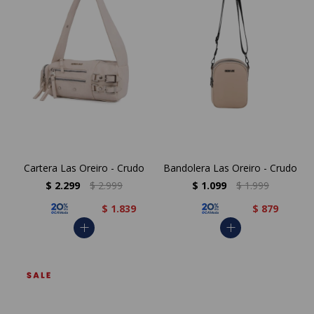
Cartera Las Oreiro - Crudo
Bandolera Las Oreiro - Crudo
$
2.299
$
2.999
$
1.099
$
1.999
$
1.839
$
879
add
add